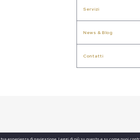
Servizi
News & Blog
Contatti
 la tua esperienza di navigazione. Leggi di più su questo e su come puoi contro