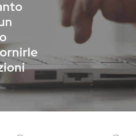
anto
 un
ro
ornirle
zioni