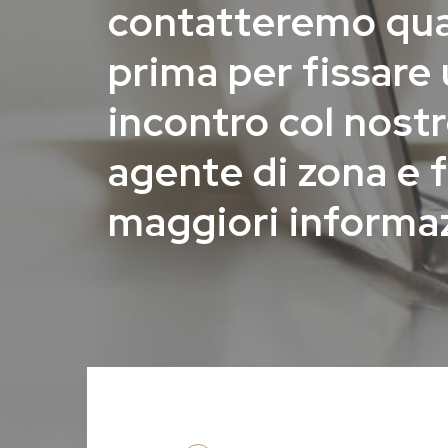
contatteremo qu
prima per fissare
incontro col nost
agente di zona e f
maggiori informa