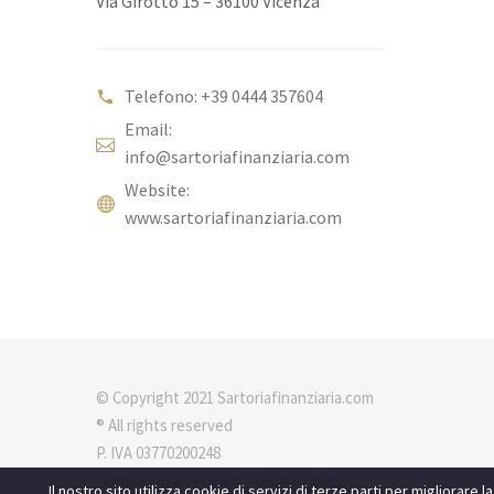
Via Girotto 15 – 36100 Vicenza
Telefono: +39 0444 357604
Email:
info@sartoriafinanziaria.com
Website:
www.sartoriafinanziaria.com
© Copyright 2021 Sartoriafinanziaria.com
® All rights reserved
P. IVA 03770200248
Trasparenza
|
Privacy
|
Cookie Policy
Il nostro sito utilizza cookie di servizi di terze parti per migliorare